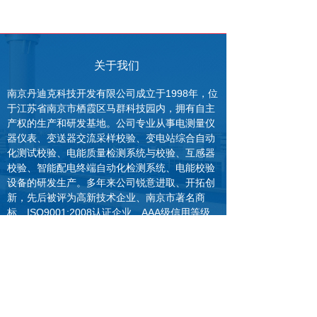
关于我们
南京丹迪克科技开发有限公司成立于1998年，位
于江苏省南京市栖霞区马群科技园内，拥有自主
产权的生产和研发基地。公司专业从事电测量仪
器仪表、变送器交流采样校验、变电站综合自动
化测试校验、电能质量检测系统与校验、互感器
校验、智能配电终端自动化检测系统、电能校验
设备的研发生产。多年来公司锐意进取、开拓创
新，先后被评为高新技术企业、南京市著名商
标、ISO9001:2008认证企业、AAA级信用等级
企业、江苏省民营科技企业、江苏省科技型中小
企业等。
MORE+
新闻动态
MORE+